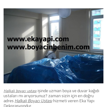
işinde uzman boya ve duvar kağıdı
Halkalı boyacı ustası
ustaları mı arıyorsunuz?
zaman sizin için en doğru
adres
Halkalı Boyacı Ustası
hizmeti veren Eka Yapı
Dekorasyondur.