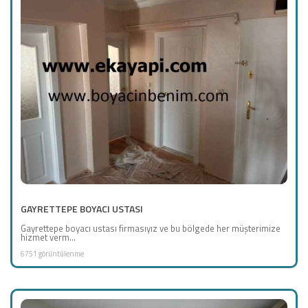
GAYRETTEPE BOYACI USTASI
Gayrettepe boyacı ustası firmasıyız ve bu bölgede her müşterimize
hizmet verm...
6751 görüntülenme