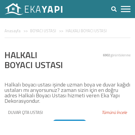
Anasayfa
BOYACI USTASI
HALKALI BOYACI USTASI
HALKALI
6902
görüntülenme
BOYACI USTASI
Halkalı boyacı ustası işinde uzman boya ve duvar kağıdı
ustaları mı arıyorsunuz? zaman sizin için en doğru
adres Halkalı Boyacı Ustası hizmeti veren Eka Yapı
Dekorasyondur.
DUVAR ÇITA USTASI
Tümünü İncele
DUVAR KAĞIDI USTASI
BOYACI USTASI