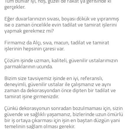
Tüm bunlar iyi, hoş, güzel de fakat ya gerisinde ki
gerçekler.
Eğer duvarlarınızın sıvası, boyası dökük ve yıpranmış
ise o zaman öncelikle evin tadilat ve tamirat işlerini
yapmak gerekmez mi?
Firmamız da Alçı, sıva, macun, tadilat ve tamirat
işlerinin hepsinin çaresi var.
Çözüm işinde uzman, kaliteli, güvenilir ustalarımızın
parmaklarının ucunda.
Bizim size tavsiyemiz işinde en iyi, referanslı,
deneyimli, güvenilir ustalar ile çalışmanız ve aynı
zaman da dekorasyondan önce dipten bir tadilat ve
tamirat işine girmenizdir.
Çünkü dekorasyonun sonradan bozulmaması için, sizin
güvende ve sağlıklı yaşamanız, bizlerinde uzun ömürlü
bir iş ortaya çıkarması için işin en baştan düzgün yani
temelinin sağlam olması gerekir.