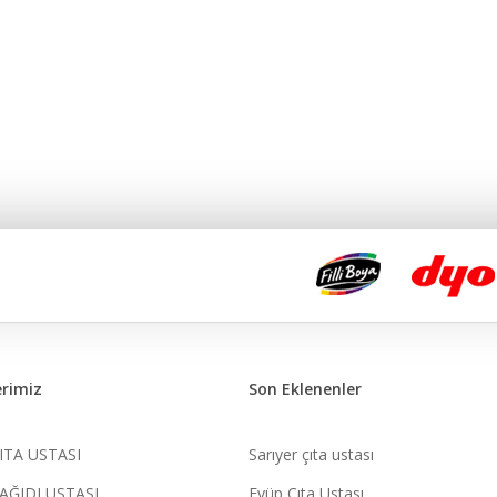
rimiz
Son Eklenenler
ITA USTASI
Sarıyer çıta ustası
AĞIDI USTASI
Eyüp Çıta Ustası