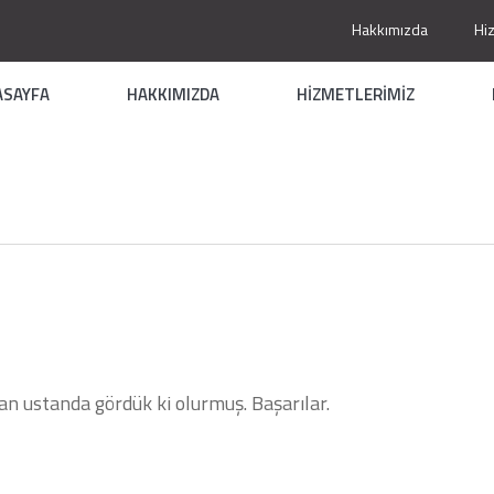
Hakkımızda
Hi
ASAYFA
HAKKIMIZDA
HİZMETLERİMİZ
an ustanda gördük ki olurmuş. Başarılar.