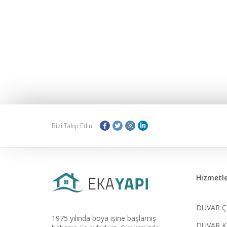
Bizi Takip Edin
Hizmetle
DUVAR Ç
1975 yılında boya işine başlamış
DUVAR K