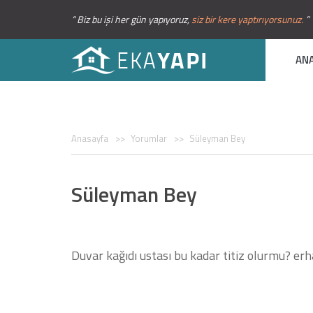
“ Biz bu işi her gün yapıyoruz,
siz bir kere yaptırıyorsunuz.
”
AN
Anasayfa
Yorumlar
Süleyman Bey
Süleyman Bey
Duvar kağıdı ustası bu kadar titiz olurmu? erh