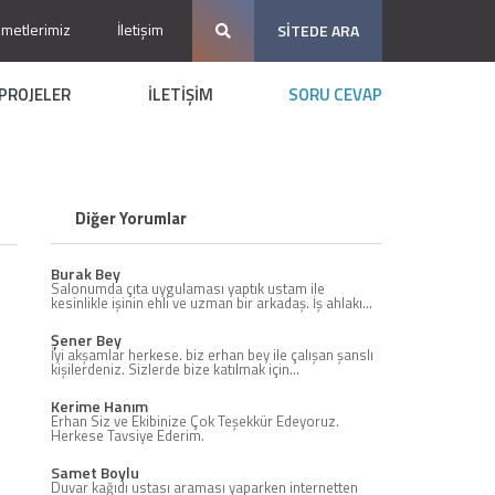
zmetlerimiz
İletişim
SİTEDE ARA
PROJELER
İLETİŞİM
SORU CEVAP
Diğer Yorumlar
Burak Bey
Salonumda çıta uygulaması yaptık ustam ile
kesinlikle işinin ehli ve uzman bir arkadaş. İş ahlakı...
Şener Bey
İyi akşamlar herkese. biz erhan bey ile çalışan şanslı
kişilerdeniz. Sizlerde bize katılmak için...
Kerime Hanım
Erhan Siz ve Ekibinize Çok Teşekkür Edeyoruz.
Herkese Tavsiye Ederim.
Samet Boylu
Duvar kağıdı ustası araması yaparken internetten