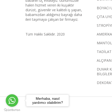
babanın üç evladıyız. Günümüzde
halen hizmet veren iki kuşaktır
BOYACI 
dürüst, güvenilir ve kaliteli iş yapan,
babamızdan aldığımız bayrağı daha
ÇITA UY
ileri taşımaya çalışan bir firmayız.
STROPİY
Tüm Hakkı Saklıdır. 2020
AMERİKA
MANTOL
TADİLAT
ALÇIPAN
DUVAR K
BİLGİLER
DEKORAT
Merhaba, nasıl
yardımcı olabilirim?