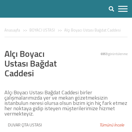
Anasayfa
BOYACI USTASI
Alçı Boyacı Ustası Bağdat Caddesi
Alçı Boyacı
6953
görüntülenme
Ustası Bağdat
Caddesi
Alçı Boyacı Ustası Bağdat Caddesi birler
çalışmalarımızda yer ve mekan gözetmeksizin
istanbulun neresi olursa olsun bizim için hiç fark etmez
her noktaya gidip isteyen müşterilerimize hizmet
vermekteyiz.
DUVAR ÇITA USTASI
Tümünü İncele