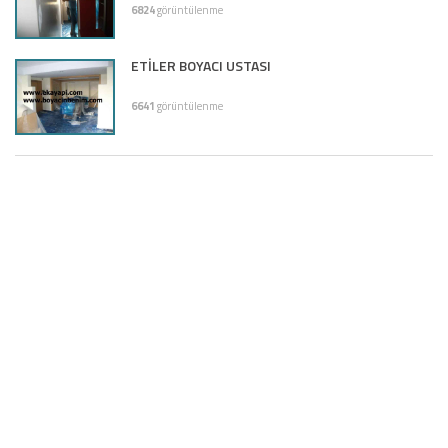
6824
görüntülenme
ETİLER BOYACI USTASI
6641
görüntülenme