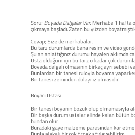
Soru;
Boyada Dalgalar Var
. Merhaba 1 hafta 
çıkmaya başladı. Zaten bu yüzden boyatmıştık
Cevap; Size de merhabalar.
Bu tarz durumlarda bana resim ve video gönde
Şu an anlattığınız durumu hayalen aklımda c
Usta olduğum için bu tarz o kadar çok durumla
Boyada dalgalı olmasının birkaç ayrı sebebi va
Bunlardan bir tanesi ruloyla boyama yaparken
Bir tanesi zeminden dolayı iz olmasıdır.
Boyacı Ustası
Bir tanesi boyanın bozuk olup olmamasıyla ala
Bir başka durum ustalar elinde kalan bütün bo
bundan olur.
Buradaki gaye malzeme parasından kar etmek
Bunla alakalı bir çok örnek söyleyebilirim.