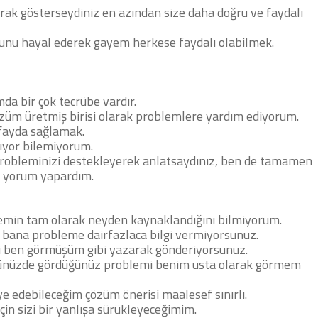
rak gösterseydiniz en azından size daha doğru ve faydalı
unu hayal ederek gayem herkese faydalı olabilmek.
mda bir çok tecrübe vardır.
özüm üretmiş birisi olarak problemlere yardım ediyorum.
fayda sağlamak.
ıyor bilemiyorum.
e probleminizi destekleyerek anlatsaydınız, ben de tamamen
ı yorum yapardım.
emin tam olarak neyden kaynaklandığını bilmiyorum.
 bana probleme dairfazlaca bilgi vermiyorsunuz.
i ben görmüşüm gibi yazarak gönderiyorsunuz.
gözünüzde gördüğünüz problemi benim usta olarak görmem
.
e edebileceğim çözüm önerisi maalesef sınırlı.
in sizi bir yanlışa sürükleyeceğimim.