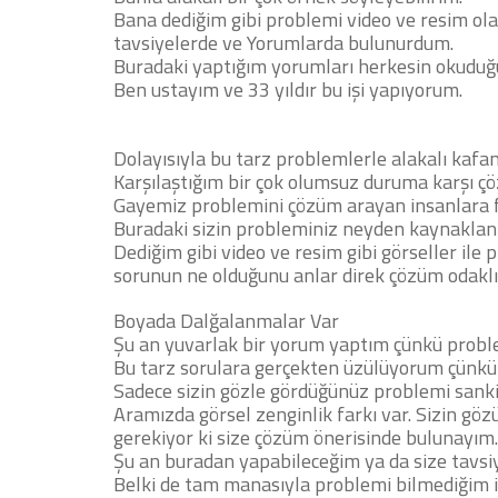
Bana dediğim gibi problemi video ve resim ola
tavsiyelerde ve Yorumlarda bulunurdum.
Buradaki yaptığım yorumları herkesin okuduğ
Ben ustayım ve 33 yıldır bu işi yapıyorum.
Dolayısıyla bu tarz problemlerle alakalı kafa
Karşılaştığım bir çok olumsuz duruma karşı ç
Gayemiz problemini çözüm arayan insanlara 
Buradaki sizin probleminiz neyden kaynaklan
Dediğim gibi video ve resim gibi görseller il
sorunun ne olduğunu anlar direk çözüm odakl
Boyada Dalğalanmalar Var
Şu an yuvarlak bir yorum yaptım çünkü probl
Bu tarz sorulara gerçekten üzülüyorum çünkü
Sadece sizin gözle gördüğünüz problemi sank
Aramızda görsel zenginlik farkı var. Sizin 
gerekiyor ki size çözüm önerisinde bulunayım
Şu an buradan yapabileceğim ya da size tavsiy
Belki de tam manasıyla problemi bilmediğim iç