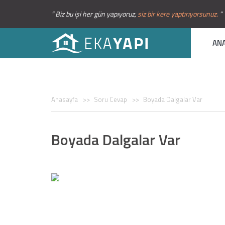
“ Biz bu işi her gün yapıyoruz,
siz bir kere yaptırıyorsunuz.
”
AN
Anasayfa
Soru Cevap
Boyada Dalgalar Var
Boyada Dalgalar Var