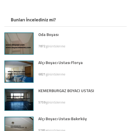
Bunları İncelediniz mi?
Oda Boyası
7872
görüntülenme
Alçı Boyacı Ustası Florya
6821
görüntülenme
KEMERBURGAZ BOYACI USTASI
5759
görüntülenme
Alçı Boyacı Ustası Bakırköy
5785
görüntülenme