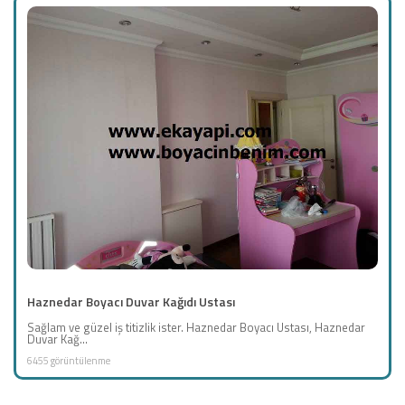
Haznedar Boyacı Duvar Kağıdı Ustası
Sağlam ve güzel iş titizlik ister. Haznedar Boyacı Ustası, Haznedar
Duvar Kağ...
6455 görüntülenme