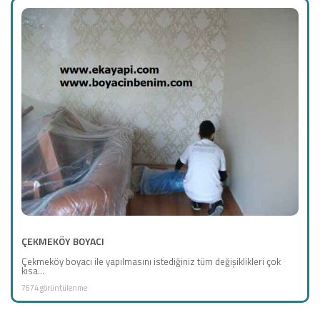
ÇEKMEKÖY BOYACI
Çekmeköy boyacı ile yapılmasını istediğiniz tüm değişiklikleri çok
kısa...
7674 görüntülenme