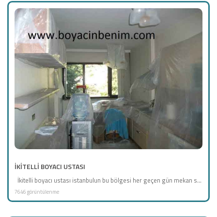
İKİTELLİ BOYACI USTASI
İkitelli boyacı ustası istanbulun bu bölgesi her geçen gün mekan s...
7646 görüntülenme