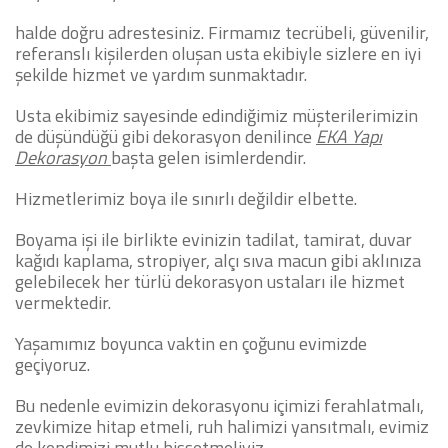
halde doğru adrestesiniz.
Firmamız tecrübeli, güvenilir,
referanslı kişilerden oluşan usta ekibiyle sizlere en iyi
şekilde hizmet ve yardım sunmaktadır.
Usta ekibimiz sayesinde edindiğimiz müşterilerimizin
de düşündüğü gibi dekorasyon denilince
EKA Yapı
Dekorasyon
başta gelen isimlerdendir.
Hizmetlerimiz boya ile sınırlı değildir elbette.
Boyama işi ile birlikte evinizin tadilat, tamirat, duvar
kağıdı kaplama, stropiyer, alçı sıva macun gibi aklınıza
gelebilecek her türlü dekorasyon ustaları ile hizmet
vermektedir.
Yaşamımız boyunca vaktin en çoğunu evimizde
geçiyoruz.
Bu nedenle evimizin dekorasyonu içimizi ferahlatmalı,
zevkimize hitap etmeli, ruh halimizi yansıtmalı, evimiz
de kendimizi mutlu hissetmeliyiz.