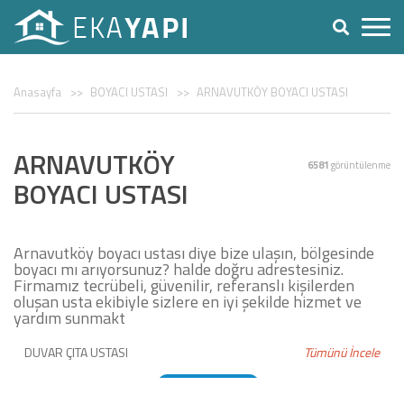
Anasayfa
BOYACI USTASI
ARNAVUTKÖY BOYACI USTASI
ARNAVUTKÖY
6581
görüntülenme
BOYACI USTASI
Arnavutköy boyacı ustası diye bize ulaşın, bölgesinde
boyacı mı arıyorsunuz? halde doğru adrestesiniz.
Firmamız tecrübeli, güvenilir, referanslı kişilerden
oluşan usta ekibiyle sizlere en iyi şekilde hizmet ve
yardım sunmakt
DUVAR ÇITA USTASI
Tümünü İncele
DUVAR KAĞIDI USTASI
BOYACI USTASI