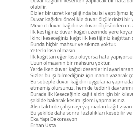
Duvar kağıdını keserken yapılacak bir hata
olabilir.
Bizler bir ücret karşılığında bu işi yaptığımız 
Duvar kağıdını öncelikle duvar ölçülerinizi bir
Mevcut duvar kağıdınızı duvar ölçüsünden en 
İlk kestiğiniz duvar kağıdı üzerinde yere koya
İkinci keseceğiniz kağıt ilk kestiğiniz kağıttan
Bunda hiçbir mahsur ve sıkınca yoktur.
Yeterki kısa olmasın.
İlk kağıttan eğer kısa oluyorsa hata yapıyors
Uzun olmasının bir mahsuru yoktur.
Yerde iken duvar kağıdı desenlerini ayarlars
Sizler bu işi bilmediğiniz için inanın yazarak 
Bu sebeple duvar kağıdını uygulama yapmadan
etmemiş olursunuz, hem de tedbirli davranmı
Burada ilk Keseceğiniz kağıt sizin için bir kıla
şekilde bakarak kesim işlemi yapmalısınız.
Aksi taktirde çalışmayı yapmadan kağıt ziyan o
Bu şekilde daha sonra fazlalıkları kesebilir ve
Eka Yapı Dekorasyon
Erhan Usta