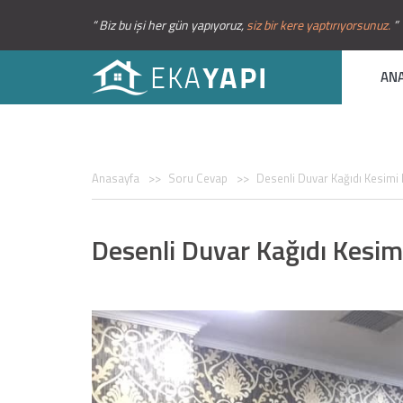
“ Biz bu işi her gün yapıyoruz,
siz bir kere yaptırıyorsunuz.
”
AN
Anasayfa
Soru Cevap
Desenli Duvar Kağıdı Kesimi N
Desenli Duvar Kağıdı Kesimi