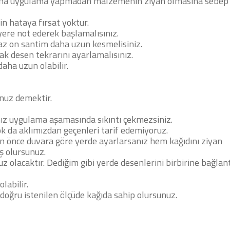
 daha uygulama yapmadan malzemenin ziyan olmasına sebep
için hataya fırsat yoktur.
 yere not ederek başlamalısınız.
az on santim daha uzun kesmelisiniz.
rak desen tekrarını ayarlamalısınız.
 daha uzun olabilir.
unuz demektir.
anız uygulama aşamasında sıkıntı çekmezsiniz.
çok da aklımızdan geçenleri tarif edemiyoruz.
 önce duvara göre yerde ayarlarsanız hem kağıdını ziyan
ş olursunuz.
vuz olacaktır. Dediğim gibi yerde desenlerini birbirine bağlant
labilir.
 doğru istenilen ölçüde kağıda sahip olursunuz.